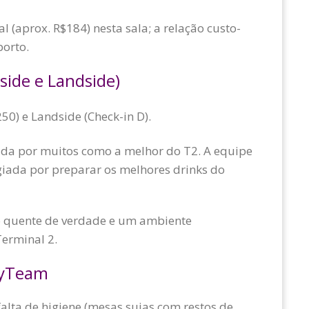
l (aprox. R$184) nesta sala; a relação custo-
porto.
ide e Landside)
50) e Landside (Check-in D).
da por muitos como a melhor do T2. A equipe
giada por preparar os melhores drinks do
o quente de verdade e um ambiente
Terminal 2.
kyTeam
falta de higiene (mesas sujas com restos de