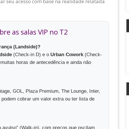
sar seu acesso com base na realidade relatada
re as salas VIP no T2
rança (Landside)?
dside
(Check-in D) e o
Urban Cowork
(Check-
 muitas horas de antecedência e ainda não
ntage, GOL, Plaza Premium, The Lounge, Inter,
odem cobrar um valor extra ou ter lista de
 avulso” (Walk-in), com preços que oscilam