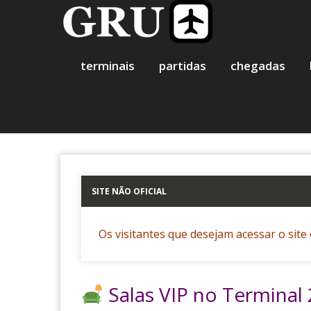
Skip
to
content
terminais
partidas
chegadas
SITE NÃO OFICIAL
Os visitantes que desejam acessar o site 
Salas VIP no Terminal